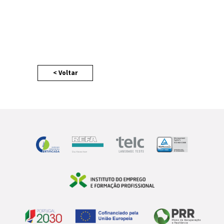
4
< Voltar