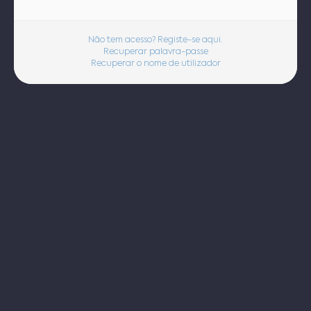
Não tem acesso? Registe-se aqui.
Recuperar palavra-passe
Recuperar o nome de utilizador