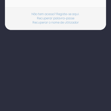
Não tem acesso? Registe-se aqui.
Recuperar palavra-passe
Recuperar o nome de utilizador