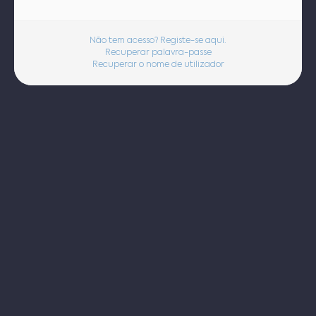
Não tem acesso? Registe-se aqui.
Recuperar palavra-passe
Recuperar o nome de utilizador