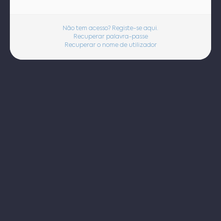
Não tem acesso? Registe-se aqui.
Recuperar palavra-passe
Recuperar o nome de utilizador