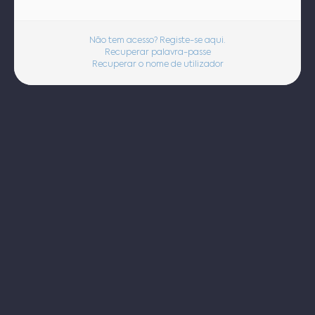
Não tem acesso? Registe-se aqui.
Recuperar palavra-passe
Recuperar o nome de utilizador