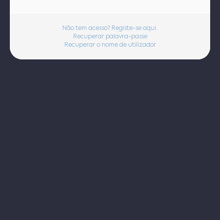
Não tem acesso? Registe-se aqui.
Recuperar palavra-passe
Recuperar o nome de utilizador