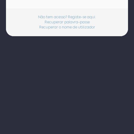
Não tem acesso? Registe-se aqui.
Recuperar palavra-passe
Recuperar o nome de utilizador