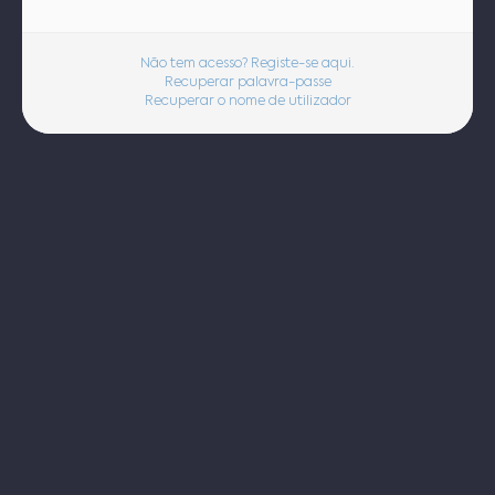
Não tem acesso? Registe-se aqui.
Recuperar palavra-passe
Recuperar o nome de utilizador