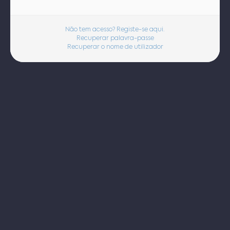
Não tem acesso? Registe-se aqui.
Recuperar palavra-passe
Recuperar o nome de utilizador