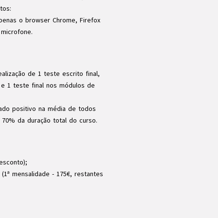
tos:
 apenas o browser Chrome, Firefox
 microfone.
lização de 1 teste escrito final,
e 1 teste final nos módulos de
ado positivo na média de todos
 70% da duração total do curso.
esconto);
(1ª mensalidade - 175€, restantes