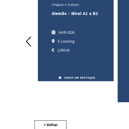
essoal
Línguas e Cultura
ológica e
Alemão - Nível A1 a B2
14-09-2026
Prev
E-Learning
2,950.00
CURSO EM DESTAQUE
DESTAQUE
< Voltar