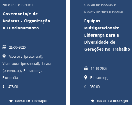
Hotelaria e Turismo
Gestão de Pessoas e
Desenvolvimento Pessoal
Governanta/e de
Andares - Organização
Equipas
e Funcionamento
Multigeracionais:
Liderança para a
Diversidade de
21-09-2026
Gerações no Trabalho
Albufeira (presencial),
Vilamoura (presencial), Tavira
14-10-2026
(presencial), E-Learning,
Portimão
E-Learning
475.00
350.00
CURSO EM DESTAQUE
CURSO EM DESTAQUE